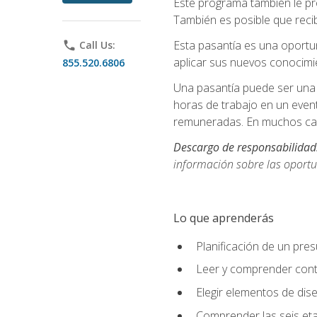
Este programa también le pr
También es posible que recib
Esta pasantía es una oportun
phone
Call Us:
aplicar sus nuevos conocimi
855.520.6806
Una pasantía puede ser una 
horas de trabajo en un even
remuneradas. En muchos cas
Descargo de responsabilidad
información sobre las oportu
Lo que aprenderás
Planificación de un pre
Leer y comprender cont
Elegir elementos de diseñ
Comprender las seis eta