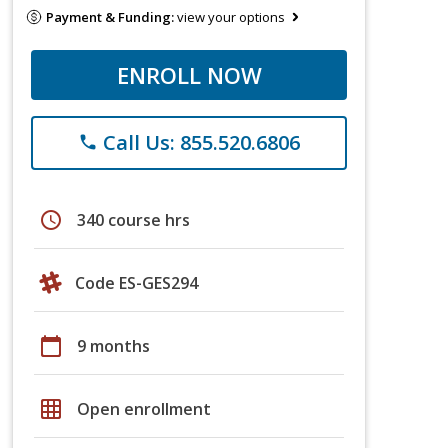
Payment & Funding:
view your options
ENROLL NOW
Call Us: 855.520.6806
phone
schedule
340 course hrs
Code ES-GES294
calendar_today
9 months
grid_on
Open enrollment