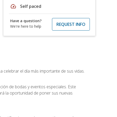
speed
Self paced
Have a question?
REQUEST INFO
We're here to help
a celebrar el día más importante de sus vidas.
ución de bodas y eventos especiales. Este
dará la oportunidad de poner sus nuevas