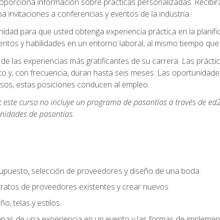
oporciona información sobre prácticas personalizadas. Recibirá
a invitaciones a conferencias y eventos de la industria.
idad para que usted obtenga experiencia práctica en la planifi
entos y habilidades en un entorno laboral, al mismo tiempo qu
de las experiencias más gratificantes de su carrera. Las práct
to y, con frecuencia, duran hasta seis meses. Las oportunida
os, estas posiciones conducen al empleo.
:
este curso no incluye un programa de pasantías a través de ed2
nidades de pasantías.
supuesto, selección de proveedores y diseño de una boda.
ratos de proveedores existentes y crear nuevos.
o, telas y estilos.
pas de una experiencia en un evento y las formas de implement