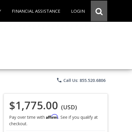
Y
FINANCIAL ASSISTANCE
LOGIN
phone
Call Us: 855.520.6806
$1,775.00
(USD)
Affirm
Pay over time with
. See if you qualify at
checkout.