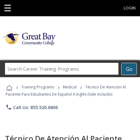
☰
LOGIN
Search
Go
Career
Training
›
›
›
Programs
Training Programs
Medical
Técnico De Atención Al
Paciente Para Estudiantes De Español A Inglés (Vale Incluido)
phone
Call Us: 855.520.6806
Técnico De Atención Al Paciente