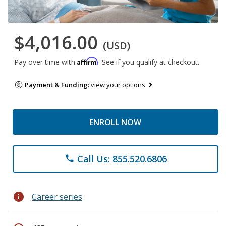
$4,016.00
(USD)
Affirm
Pay over time with
. See if you qualify at checkout.
Payment & Funding:
view your options
ENROLL NOW
Call Us: 855.520.6806
phone
info
Career series