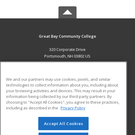
Great Bay Community College
320 Corporate Drive
Portsmouth, NH 03802 US
MAIN CONTENT
Career Training
We and our partners may use cookies, pixels, and similar
technologies to collect information about you, including about
ADDITIONAL RESOURCES
your browsing activities and devices. This may result in your
information being collected by our third-party partners. By
Military
Student Blog
choosing to "Accept All Cookies", you agree to these practices,
Financial Assistance
including as described in the
Privacy Policy
Help
Accept All Cookies
© 2026 ed2go, a division of Cengage Learning. All rights
reserved. The material on this site cannot be reproduced or