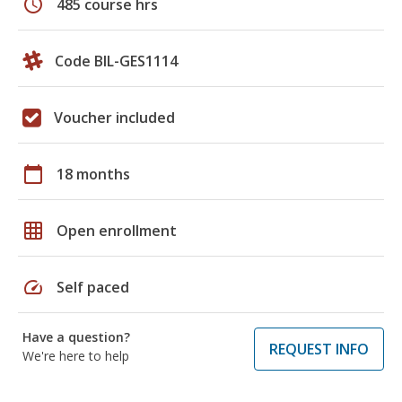
schedule
485 course hrs
Code BIL-GES1114
Voucher included
calendar_today
18 months
grid_on
Open enrollment
speed
Self paced
Have a question?
REQUEST INFO
We're here to help