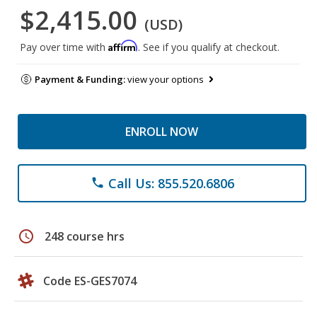
$2,415.00
(USD)
Affirm
Pay over time with
. See if you qualify at checkout.
Payment & Funding:
view your options
ENROLL NOW
Call Us: 855.520.6806
phone
schedule
248 course hrs
Code ES-GES7074