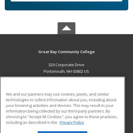
Great Bay Community College
320 Corporate Drive
Portsmouth, NH 03802 US
MAIN CONTENT
Career Training
We and our partners may use cookies, pixels, and similar
technologies to collect information about you, including about
ADDITIONAL RESOURCES
your browsing activities and devices. This may result in your
information being collected by our third-party partners. By
Military
Student Blog
choosing to "Accept All Cookies", you agree to these practices,
Financial Assistance
including as described in the
Privacy Policy
Help