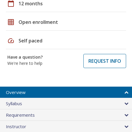
calendar_today
12 months
grid_on
Open enrollment
speed
Self paced
Have a question?
REQUEST INFO
We're here to help
Overview
Syllabus
Requirements
Instructor