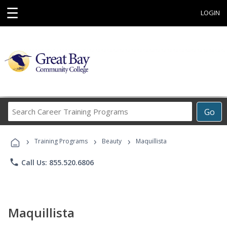
☰
LOGIN
Search
Go
Career
Training
›
›
›
Programs
Training Programs
Beauty
Maquillista
phone
Call Us: 855.520.6806
Maquillista