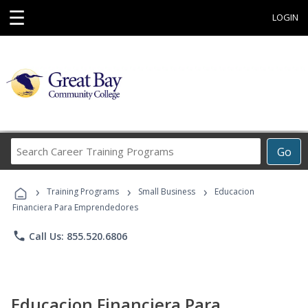
☰
LOGIN
Search
Go
Career
Training
›
›
›
Programs
Training Programs
Small Business
Educacion
Financiera Para Emprendedores
phone
Call Us: 855.520.6806
Educacion Financiera Para