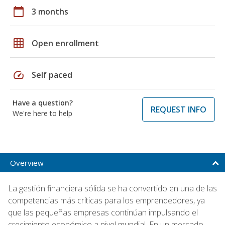
calendar_today
3 months
grid_on
Open enrollment
speed
Self paced
Have a question?
REQUEST INFO
We're here to help
Overview
La gestión financiera sólida se ha convertido en una de las
competencias más críticas para los emprendedores, ya
que las pequeñas empresas continúan impulsando el
crecimiento económico a nivel mundial. En un mercado