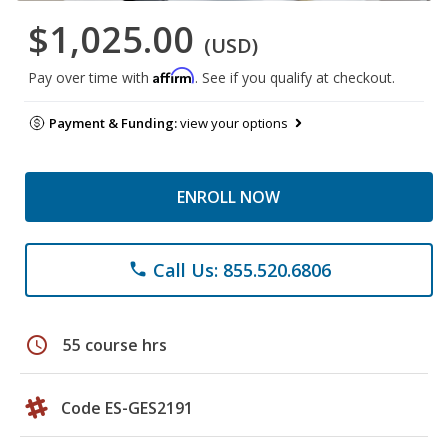
$1,025.00
(USD)
Affirm
Pay over time with
. See if you qualify at checkout.
Payment & Funding:
view your options
ENROLL NOW
Call Us: 855.520.6806
phone
schedule
55 course hrs
Code ES-GES2191