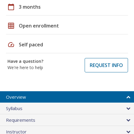
calendar_today
3 months
grid_on
Open enrollment
speed
Self paced
Have a question?
REQUEST INFO
We're here to help
Overview
Syllabus
Requirements
Instructor