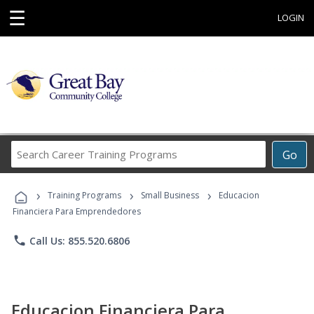
☰
LOGIN
Search
Go
Career
Training
›
›
›
Programs
Training Programs
Small Business
Educacion
Financiera Para Emprendedores
phone
Call Us: 855.520.6806
Educacion Financiera Para