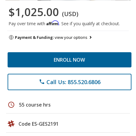
$1,025.00
(USD)
Affirm
Pay over time with
. See if you qualify at checkout.
Payment & Funding:
view your options
ENROLL NOW
Call Us: 855.520.6806
phone
schedule
55 course hrs
Code ES-GES2191