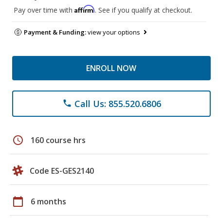
Affirm
Pay over time with
. See if you qualify at checkout.
Payment & Funding:
view your options
ENROLL NOW
Call Us: 855.520.6806
phone
schedule
160 course hrs
Code ES-GES2140
calendar_today
6 months