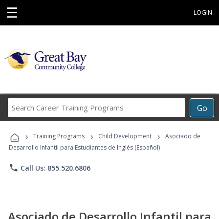
☰
LOGIN
Search
Go
Career
Training
›
›
›
Programs
Training Programs
Child Development
Asociado de
Desarrollo Infantil para Estudiantes de Inglés (Español)
phone
Call Us: 855.520.6806
Asociado de Desarrollo Infantil para