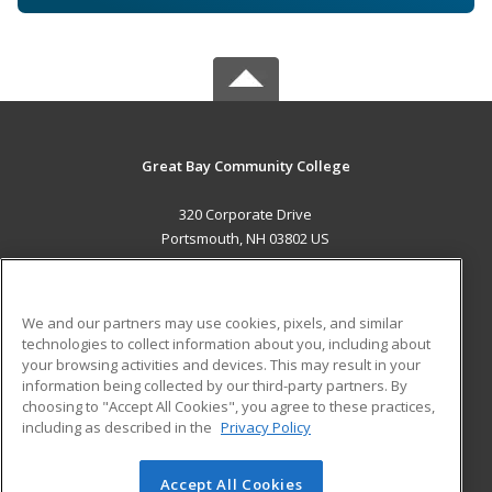
Great Bay Community College
320 Corporate Drive
Portsmouth, NH 03802 US
MAIN CONTENT
Career Training
We and our partners may use cookies, pixels, and similar
technologies to collect information about you, including about
ADDITIONAL RESOURCES
your browsing activities and devices. This may result in your
information being collected by our third-party partners. By
Military
Student Blog
choosing to "Accept All Cookies", you agree to these practices,
Financial Assistance
including as described in the
Privacy Policy
Help
Accept All Cookies
© 2026 ed2go, a division of Cengage Learning. All rights