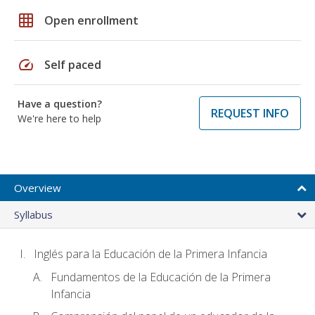
grid_on
Open enrollment
speed
Self paced
Have a question?
REQUEST INFO
We're here to help
Overview
Syllabus
Inglés para la Educación de la Primera Infancia
Fundamentos de la Educación de la Primera
Infancia