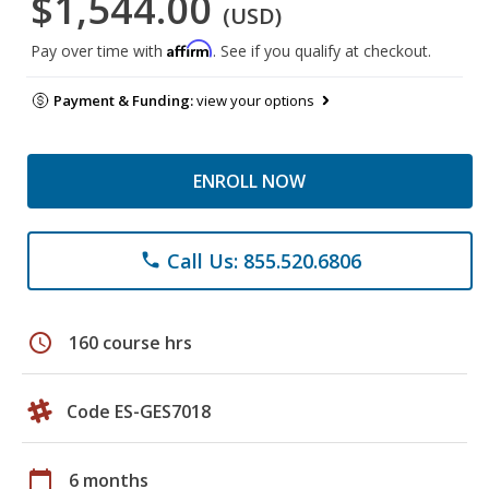
$1,544.00
(USD)
Affirm
Pay over time with
. See if you qualify at checkout.
Payment & Funding:
view your options
ENROLL NOW
Call Us: 855.520.6806
phone
schedule
160 course hrs
Code ES-GES7018
calendar_today
6 months