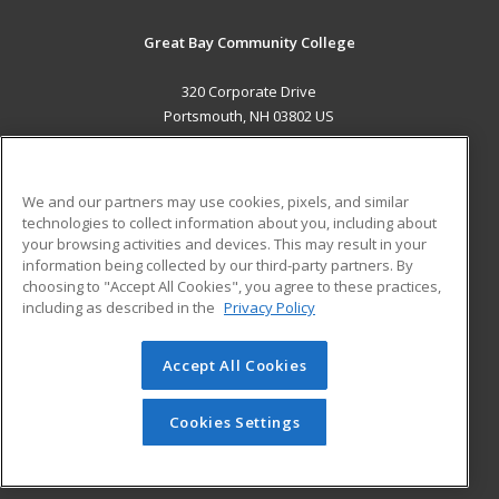
Great Bay Community College
320 Corporate Drive
Portsmouth, NH 03802 US
MAIN CONTENT
Career Training
We and our partners may use cookies, pixels, and similar
technologies to collect information about you, including about
ADDITIONAL RESOURCES
your browsing activities and devices. This may result in your
information being collected by our third-party partners. By
Military
Student Blog
choosing to "Accept All Cookies", you agree to these practices,
Financial Assistance
including as described in the
Privacy Policy
Help
Accept All Cookies
© 2026 ed2go, a division of Cengage Learning. All rights
reserved. The material on this site cannot be reproduced or
redistributed unless you have obtained prior written
Cookies Settings
permission from Cengage Learning.
Privacy Policy