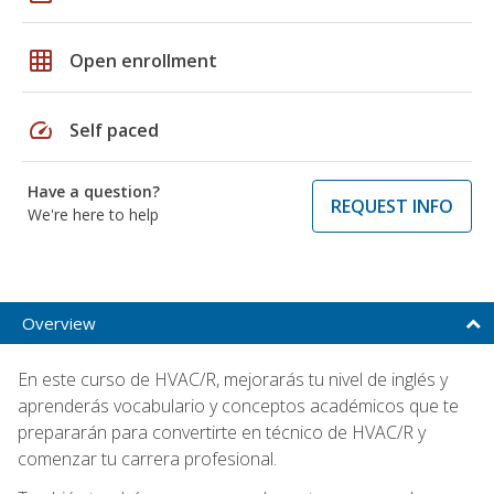
grid_on
Open enrollment
speed
Self paced
Have a question?
REQUEST INFO
We're here to help
Overview
En este curso de HVAC/R, mejorarás tu nivel de inglés y
aprenderás vocabulario y conceptos académicos que te
prepararán para convertirte en técnico de HVAC/R y
comenzar tu carrera profesional.