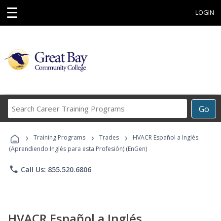
☰
LOGIN
Search
Go
Career
Training
›
›
›
Programs
Training Programs
Trades
HVACR Español a Inglés
(Aprendiendo Inglés para esta Profesión) (EnGen)
phone
Call Us: 855.520.6806
HVACR Español a Inglés