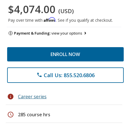
$4,074.00
(USD)
Affirm
Pay over time with
. See if you qualify at checkout.
Payment & Funding:
view your options
ENROLL NOW
Call Us: 855.520.6806
phone
info
Career series
schedule
285 course hrs