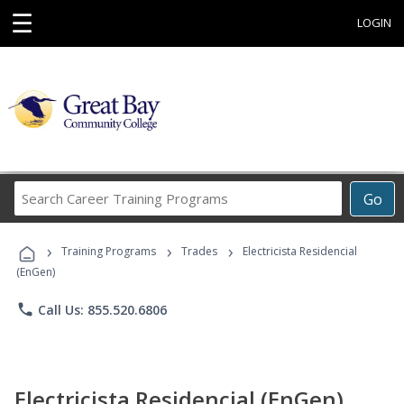
☰
LOGIN
Search
Go
Career
Training
›
›
›
Programs
Training Programs
Trades
Electricista Residencial
(EnGen)
phone
Call Us: 855.520.6806
Electricista Residencial (EnGen)