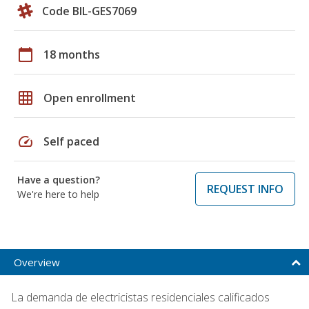
Code BIL-GES7069
calendar_today
18 months
grid_on
Open enrollment
speed
Self paced
Have a question?
REQUEST INFO
We're here to help
Overview
La demanda de electricistas residenciales calificados