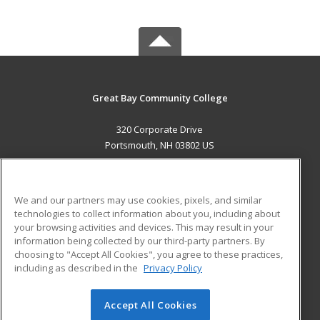
Great Bay Community College
320 Corporate Drive
Portsmouth, NH 03802 US
MAIN CONTENT
Career Training
We and our partners may use cookies, pixels, and similar
technologies to collect information about you, including about
ADDITIONAL RESOURCES
your browsing activities and devices. This may result in your
information being collected by our third-party partners. By
Military
Student Blog
choosing to "Accept All Cookies", you agree to these practices,
Financial Assistance
including as described in the
Privacy Policy
Help
Accept All Cookies
© 2026 ed2go, a division of Cengage Learning. All rights